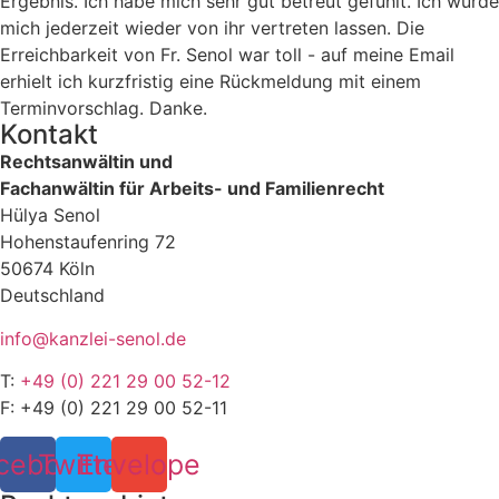
Ergebnis. Ich habe mich sehr gut betreut gefühlt. Ich würde
mich jederzeit wieder von ihr vertreten lassen. Die
Erreichbarkeit von Fr. Senol war toll - auf meine Email
erhielt ich kurzfristig eine Rückmeldung mit einem
Terminvorschlag. Danke.
Kontakt
Rechtsanwältin und
Fachanwältin für Arbeits- und Familienrecht
Hülya Senol
Hohenstaufenring 72
50674 Köln
Deutschland
info@kanzlei-senol.de
T:
+49 (0) 221 29 00 52-12
F: +49 (0) 221 29 00 52-11
cebook
Twitter
Envelope