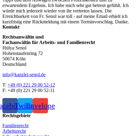
erwartendem Ergebnis. Ich habe mich sehr gut betreut gefühlt. Ich
würde mich jederzeit wieder von ihr vertreten lassen. Die
Erreichbarkeit von Fr. Senol war toll - auf meine Email erhielt ich
kurzfristig eine Rückmeldung mit einem Terminvorschlag. Danke.
Kontakt
Rechtsanwältin und
Fachanwältin für Arbeits- und Familienrecht
Hülya Senol
Hohenstaufenring 72
50674 Köln
Deutschland
info@kanzlei-senol.de
T:
+49 (0) 221 29 00 52-12
F: +49 (0) 221 29 00 52-11
acebook
Twitter
Envelope
Rechts­gebiete
Familienrecht
Arbeitsrecht