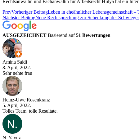
Rechtsanwältin und Fachanwältin für Arbeitsrecht Hülya hat ein Int
Prev
Vorheriger Beitrag
Leben in eheähnlicher Lebensgemeinschaft – 
Nächster Beitrag
Neue Rechtsprechung zur Schenkung der Schwiegere
AUSGEZEICHNET
Basierend auf
51 Bewertungen
Amina Saidi
8. April, 2022.
Sehr nehte frau
Heinz-Uwe Rosenkranz
5. April, 2022.
Tolles Team, tolle Resultate.
N. Yavuz